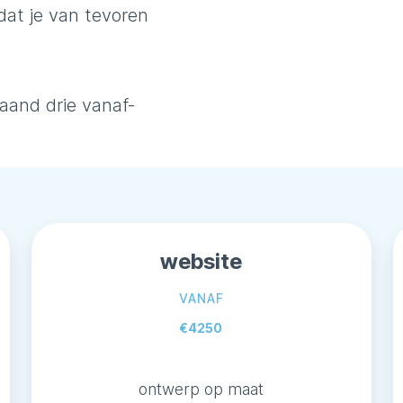
odat je van tevoren
taand drie vanaf-
website
VANAF
€4250
ontwerp op maat