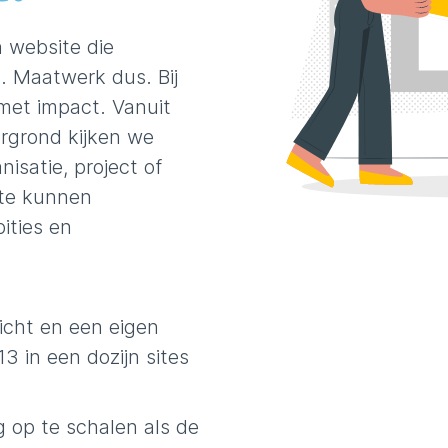
n website die
es. Maatwerk dus.
Bij
et impact. Vanuit
rgrond kijken we
isatie, project of
ite kunnen
ities en
icht en een eigen
3 in een dozijn sites
ig op te schalen als de