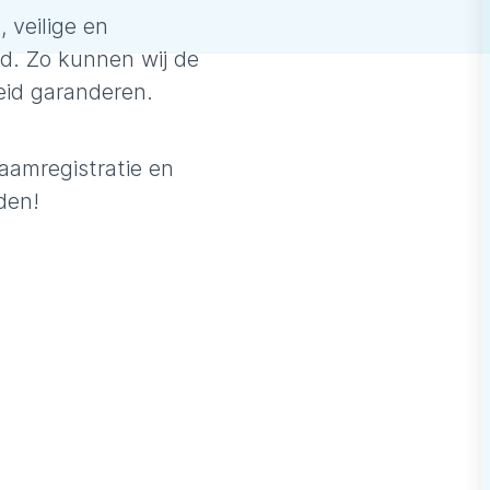
 veilige en
ud. Zo kunnen wij de
eid garanderen.
naamregistratie en
den!