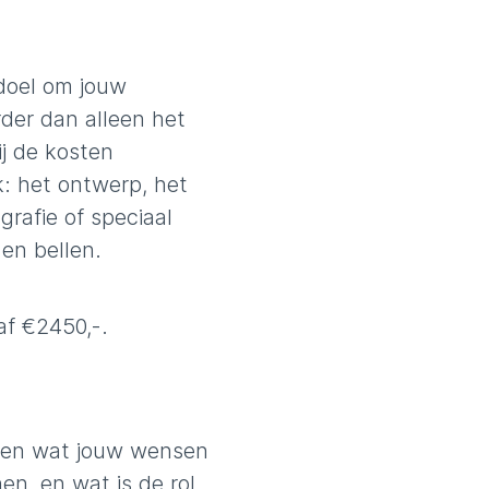
doel om jouw
der dan alleen het
ij de kosten
k: het ontwerp, het
grafie of speciaal
en bellen.
af €2450,-.
jken wat jouw wensen
n, en wat is de rol